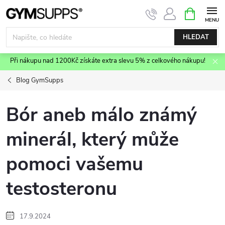
Přejít
NÁKUPNÍ
KOŠÍK
na
obsah
HLEDAT
Při nákupu nad 1200Kč získáte extra slevu 5% z celkového nákupu!
Blog GymSupps
Bór aneb málo známý
minerál, který může
pomoci vašemu
testosteronu
17.9.2024