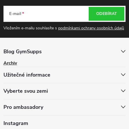
á
E-mail
ODEBÍRAT
p
Vložením e-mailu souhlasíte s
podmínkami ochrany osobních údajů
a
Blog GymSupps
t
Archiv
í
Užitečné informace
Vyberte svou zemi
Pro ambasadory
Instagram