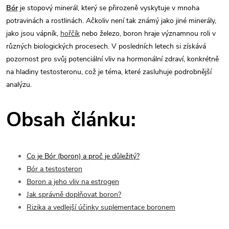
Bór
je stopový minerál, který se přirozeně vyskytuje v mnoha
potravinách a rostlinách. Ačkoliv není tak známý jako jiné minerály,
jako jsou vápník,
hořčík
nebo železo, boron hraje významnou roli v
různých biologických procesech. V posledních letech si získává
pozornost pro svůj potenciální vliv na hormonální zdraví, konkrétně
na hladiny testosteronu, což je téma, které zasluhuje podrobnější
analýzu.
Obsah článku:
Co je Bór (boron) a proč je důležitý?
Bór a testosteron
Boron a jeho vliv na
e
strogen
Jak správně doplňovat boron?
Rizika a vedlejší účinky suplementace boronem