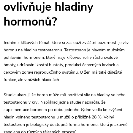
ovlivňuje hladiny
hormonů?
Jedním z klíčových témat, které si zaslouží zvláštní pozornost, je vliv
boronu na hladinu testosteronu. Testosteron je hlavním mužským
pohlavním hormonem, který hraje klíčovou roli v růstu svalové
hmoty, udržování kostní hustoty, produkci červených krvinek a
celkovém zdraví reprodukčního systému. U žen má také důležité
funkce, ale v nižších hladinách.
Studie ukazují, že boron může mít pozitivní vliv na hladiny volného
testosteronu v krvi. Například jedna studie naznačila, že
suplementace boronem po dobu jednoho týdne vedla ke zvýšení
hladin volného testosteronu u mužů o přibližně 28 %. Volný
testosteron je biologicky dostupná forma hormonu, která je aktivně
zapojena do různých tělesných procesů.