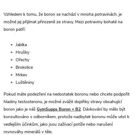
Vzhledem k tomu, že boron se nachází v mnoha potravinách, je
možné jej přijímat přirozeně ze stravy. Mezi potraviny bohaté na
boron patří:
Jablka
Hrušky
Ořechy
Brokolice
Mrkev
Luštěniny
Pokud máte podezření na nedostatek boronu nebo chcete podpořit
hladiny testosteronu, je možné zvážit doplňky stravy obsahující
boron jako je náš
GymSupps Boron + B2
. Dávkování by mělo být
konzultováno s odborníkem, protože nadbytek boronu může vést k
vedlejším účinkům, jako jsou zažívací potíže nebo narušení
rovnováhy minerálů v těle.