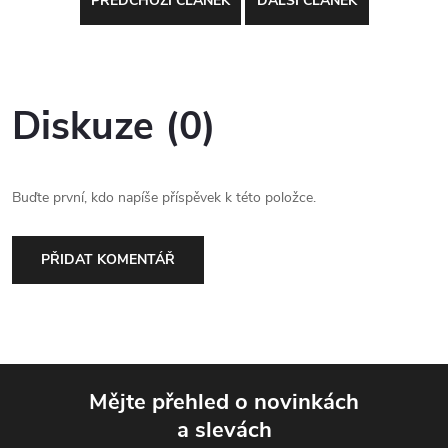
PŘEDCHOZÍ ČLÁNEK
DALŠÍ ČLÁNEK
Diskuze (0)
Buďte první, kdo napíše příspěvek k této položce.
PŘIDAT KOMENTÁŘ
Mějte přehled o novinkách
a slevách
Z