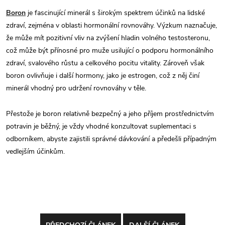
Boron
je fascinující minerál s širokým spektrem účinků na lidské
zdraví, zejména v oblasti hormonální rovnováhy. Výzkum naznačuje,
že může mít pozitivní vliv na zvýšení hladin volného testosteronu,
což může být přínosné pro muže usilující o podporu hormonálního
zdraví, svalového růstu a celkového pocitu vitality. Zároveň však
boron ovlivňuje i další hormony, jako je estrogen, což z něj činí
minerál vhodný pro udržení rovnováhy v těle.
Přestože je boron relativně bezpečný a jeho příjem prostřednictvím
potravin je běžný, je vždy vhodné konzultovat suplementaci s
odborníkem, abyste zajistili správné dávkování a předešli případným
vedlejším účinkům.