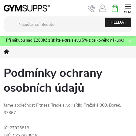
Přejít
NÁKUPNÍ
KOŠÍK
na
obsah
HLEDAT
Při nákupu nad 1200Kč získáte extra slevu 5% z celkového nákupu!
Domů
Podmínky ochrany
osobních údajů
Jsme společnost Fitness Trade s.r.o., sídlo Pražská 369, Borek,
37367
IČ: 27923819
DIČ: CZ27923819