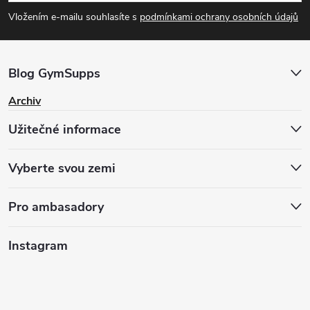
p
Vložením e-mailu souhlasíte s
podmínkami ochrany osobních údajů
a
Blog GymSupps
t
Archiv
í
Užitečné informace
Vyberte svou zemi
Pro ambasadory
Instagram