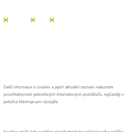
[•]
[•]
[•]
Další informace o cookies a jejich aktuální seznam naleznete
prostřednictvím jednotlivých internetových prohlížečů, nejčastěji v
položce Nástroje pro vývojáře.
Souhlas může být vyjádřen prostřednictvím zaškrtávacího políčka