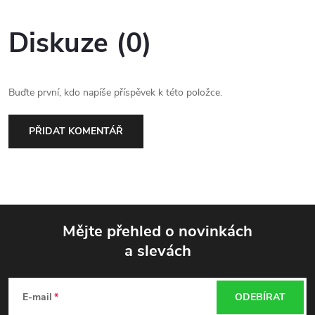
Diskuze (0)
Buďte první, kdo napíše příspěvek k této položce.
PŘIDAT KOMENTÁŘ
Mějte přehled o novinkách
a slevách
Z
á
E-mail
ODEBÍRAT