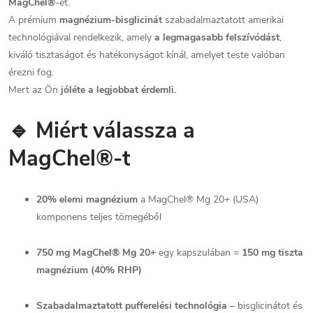
MagChel®
-ét.
A prémium
magnézium-bisglicinát
szabadalmaztatott amerikai
technológiával rendelkezik, amely
a legmagasabb felszívódást
,
kiváló tisztaságot és hatékonyságot kínál, amelyet teste valóban
érezni fog.
Mert az Ön
jóléte a legjobbat érdemli.
🔹
Miért válassza a
MagChel®-t
20% elemi magnézium
a MagChel® Mg 20+ (USA)
komponens teljes tömegéből
750 mg MagChel® Mg 20+
egy kapszulában =
150 mg tiszta
magnézium (40% RHP)
Szabadalmaztatott pufferelési technológia
– bisglicinátot és