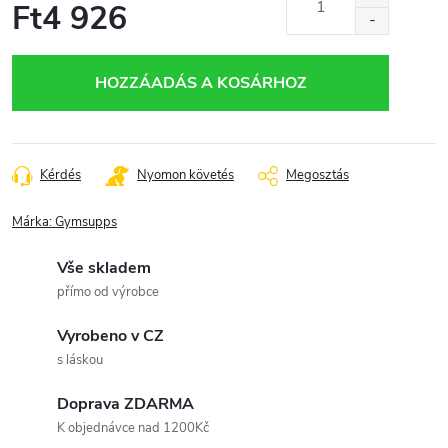
Ft4 926
Egységár:
HOZZÁADÁS A KOSÁRHOZ
Kérdés
Nyomon követés
Megosztás
Márka:
Gymsupps
Vše skladem
přímo od výrobce
Vyrobeno v CZ
s láskou
Doprava ZDARMA
K objednávce nad 1200Kč