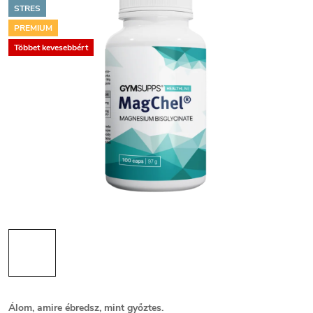
STRES
PREMIUM
Többet kevesebbért
Álom, amire ébredsz, mint győztes.