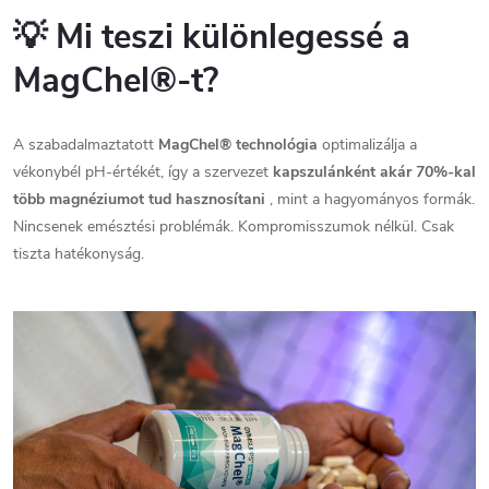
💡
Mi teszi különlegessé a
MagChel®-t?
A szabadalmaztatott
MagChel® technológia
optimalizálja a
vékonybél pH-értékét, így a szervezet
kapszulánként akár 70%-kal
több magnéziumot tud hasznosítani
, mint a hagyományos formák.
Nincsenek emésztési problémák. Kompromisszumok nélkül. Csak
tiszta hatékonyság.