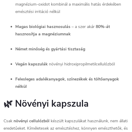
magnézium-oxidot kombinál a maximális hatás érdekében
emésztési irritáció nélkül
Magas biológiai hasznosulás
– a szer akár
80%-át
hasznosítja a magnéziumnak
Német minőség és gyártási tisztaság
Vegán kapszulák
növényi hidroxipropilmetilcellulózból
Felesleges adalékanyagok, színezékek és töltőanyagok
nélkül
🌿
Növényi kapszula
Csak
növényi cellulózból
készült kapszulákat használunk, nem állati
eredetűeket. Kíméletesek az emésztéshez, könnyen emészthetők, és