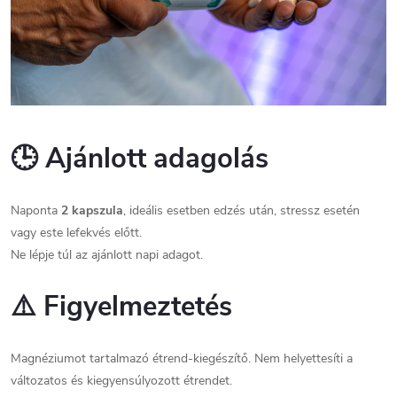
🕒
Ajánlott adagolás
Naponta
2 kapszula
, ideális esetben edzés után, stressz esetén
vagy este lefekvés előtt.
Ne lépje túl az ajánlott napi adagot.
⚠️
Figyelmeztetés
Magnéziumot tartalmazó étrend-kiegészítő. Nem helyettesíti a
változatos és kiegyensúlyozott étrendet.