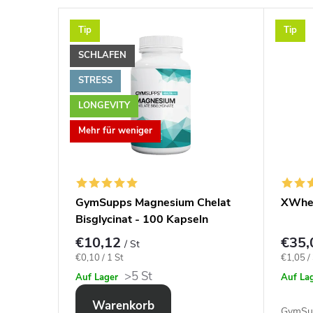
E
Tip
Tip
x
SCHLAFEN
p
STRESS
LONGEVITY
e
Mehr für weniger
r
t
 100
GymSupps Magnesium Chelat
XWhey
Bisglycinat - 100 Kapseln
e
€10,12
€35
/ St
Verkaufspreis:
Verkauf
€0,10 / 1 St
€1,05 /
f
>5 St
Auf Lager
Auf La
Warenkorb
GymSup