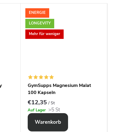
ENERGIE
ENERGI
LONGEVITY
Novinka
Mehr für weniger
Mehr für
y
GymSupps Magnesium Malat
GymSupp
100 Kapseln
100 kap
€12,35
€9,05
/ St
>5 St
Auf Lager
Auf Lage
Warenkorb
War