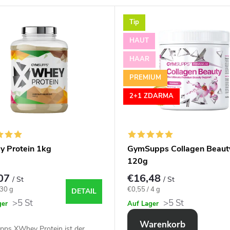
Tip
HAUT
HAAR
PREMIUM
2+1 ZDARMA
 Protein 1kg
GymSupps Collagen Beaut
120g
,07
€16,48
/ St
/ St
spreis:
Verkaufspreis:
 30 g
€0,55 / 4 g
DETAIL
>5 St
>5 St
ger
Auf Lager
Warenkorb
ps XWhey Protein ist der