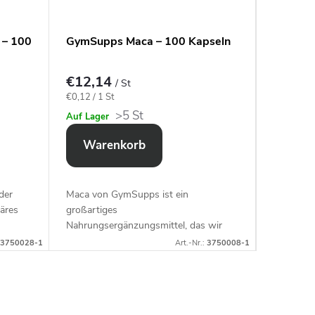
 – 100
GymSupps Maca – 100 Kapseln
GymSup
Kapseln
€12,14
€16,0
/ St
Verkaufspreis:
Verkaufspr
€0,12 / 1 St
€0,07 / 1 
>5 St
Auf Lager
Auf Lage
Warenkorb
War
der
Maca von GymSupps ist ein
Omega 3 
äres
großartiges
konzentr
Nahrungsergänzungsmittel, das wir
mit Vitam
urde,
unbedingt für das tägliche
Herz-Krei
3750028-1
Art.-Nr.:
3750008-1
n
Funktionieren in diesen hektischen
Gehirnfun
Zeiten empfehlen!