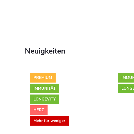
n
ä
h
Neuigkeiten
r
u
PREMIUM
IMMUN
KOSTENLOS
n
IMMUNITÄT
LONGE
KOSTENLOS
LONGEVITY
g
HERZ
!
Mehr für weniger