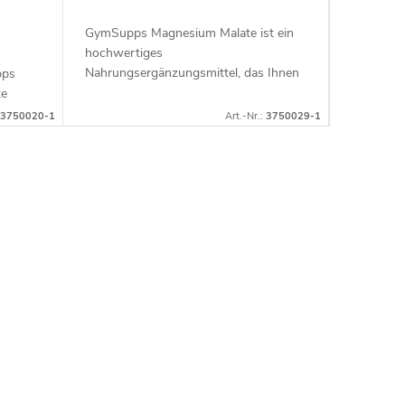
GymSupps Magnesium Malate ist ein
Magnesiu
hochwertiges
trägt zu 
Nahrungsergänzungsmittel, das Ihnen
Muskelfu
pps
hilft, die körpereigenen Vorräte an gut
und dem E
te
absorbierbarem Magnesium wieder
3750020-1
Art.-Nr.:
3750029-1
aufzufüllen....