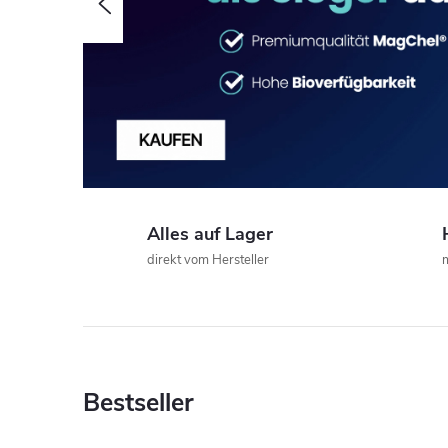
Zurück
u
p
p
s
Alles auf Lager
–
direkt vom Hersteller
m
I
h
r
Bestseller