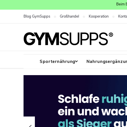
Zum
Beim E
Inhalt
Blog GymSupps
Großhandel
Kooperation
Kont
springen
Sporternährung
Nahrungsergänzun
G
y
m
S