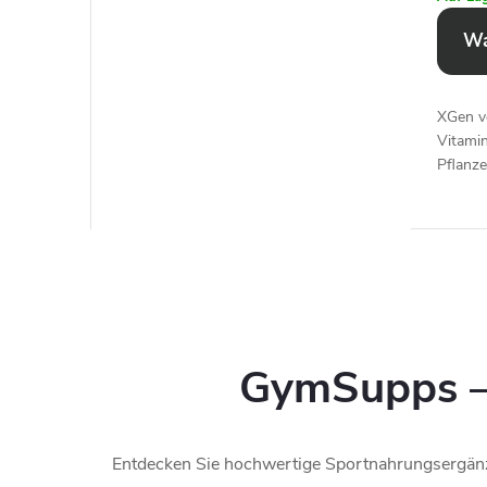
Wa
XGen v
Vitamin
Pflanze
Unters
und all
GymSupps – 
Entdecken Sie hochwertige Sportnahrungsergän