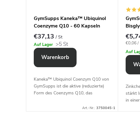
stris 90
GymSupps Kaneka™ Ubiquinol
GymSu
ln
Coenzyme Q10 - 60 Kapseln
Bisgly
€37,13
€5,
/ St
Verkauf
€0,06 / 
>5 St
Auf Lager
Auf La
Warenkorb
Wa
Kaneka™ Ubiquinol Coenzym Q10 von
GymSupps ist die aktive (reduzierte)
erin von
Zinkch
Form des Coenzyms Q10, das
stärkt
natürlich im menschlichen Körper
in eine
vorkommt und für die zelluläre...
leunigt
r.:
3750017-1
Art.-Nr.:
3750045-1