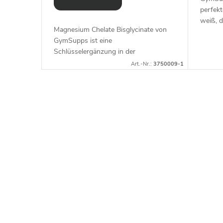
ü
perfekt
r
weiß, 
 ein
Magnesium Chelate Bisglycinate von
effekti
nze Jahr
GymSupps ist eine
hochwe
S
Schlüsselergänzung in der
Machen 
bestmöglichen Form, die viele
r.:
3750006-1
Art.-Nr.:
3750009-1
p
Probleme lösen und so deinen Körper
und Geist entlasten kann.
o
r
t
e
r