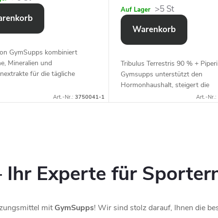
>5 St
Auf Lager
renkorb
Warenkorb
on GymSupps kombiniert
e, Mineralien und
Tribulus Terrestris 90 % + Piper
nextrakte für die tägliche
Gymsupps unterstützt den
tützung von Energie, Immunität
Hormonhaushalt, steigert die
gemeiner Vitalität.
Leistungsfähigkeit und beschleu
Art.-Nr.:
3750041-1
Art.-Nr.:
die Regeneration.
Ihr Experte für Sporter
zungsmittel mit
GymSupps
! Wir sind stolz darauf, Ihnen die b