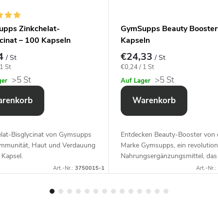
pps Zinkchelat-
GymSupps Beauty Booster
cinat – 100 Kapseln
Kapseln
74
€24,33
/ St
/ St
spreis:
Verkaufspreis:
1 St
€0,24 / 1 St
>5 St
>5 St
ger
Auf Lager
renkorb
Warenkorb
elat-Bisglycinat von Gymsupps
Entdecken Beauty-Booster von 
 Immunität, Haut und Verdauung
Marke Gymsupps, ein revolution
r Kapsel.
Nahrungsergänzungsmittel, das
speziell für Frauen entwickelt w
Art.-Nr.:
3750015-1
Art.-Nr.:
die ihre natürliche Schönheit vo
innen...