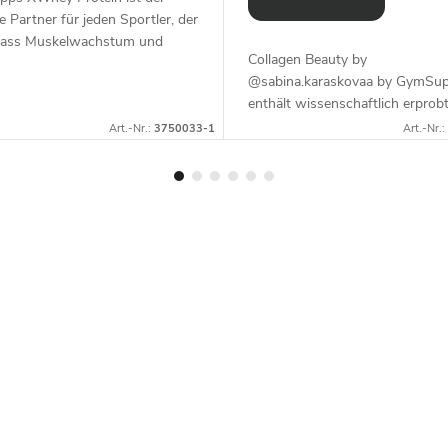
e Partner für jeden Sportler, der
dass Muskelwachstum und
Collagen Beauty by
ve Regeneration mit
@sabina.karaskovaa by GymSu
rtigen Proteinen beginnen.
enthält wissenschaftlich erprob
Sie sich...
COLLinstant® LMW-
Art.-Nr.:
3750033-1
Art.-Nr.:
Rinderkollagenpeptide für beste
Aufnahme und Wirkung.