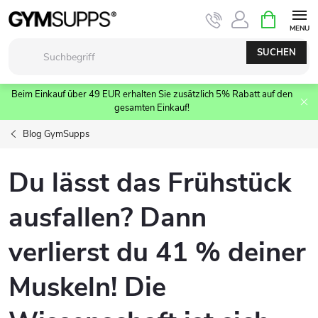
Zum
WARENK
Inhalt
springen
SUCHEN
Beim Einkauf über 49 EUR erhalten Sie zusätzlich 5% Rabatt auf den
gesamten Einkauf!
Blog GymSupps
Du lässt das Frühstück
ausfallen? Dann
verlierst du 41 % deiner
Muskeln! Die