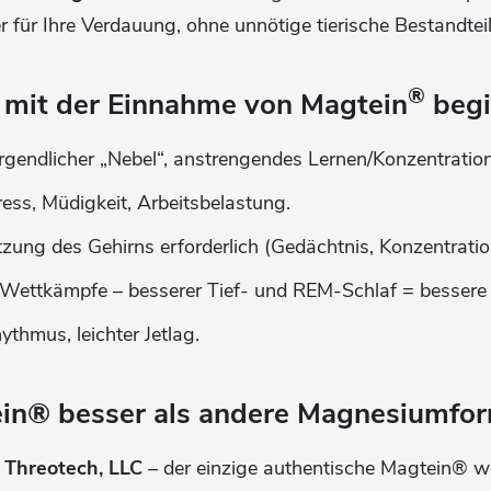
 für Ihre Verdauung, ohne unnötige tierische Bestandteil
®
 mit der Einnahme von Magtein
begi
rgendlicher „Nebel“, anstrengendes Lernen/Konzentration
ess, Müdigkeit, Arbeitsbelastung.
tzung des Gehirns erforderlich (Gedächtnis, Konzentrati
/Wettkämpfe – besserer Tief- und REM-Schlaf = bessere
thmus, leichter Jetlag.
in® besser als andere Magnesiumfo
 Threotech, LLC
– der einzige authentische Magtein® wel