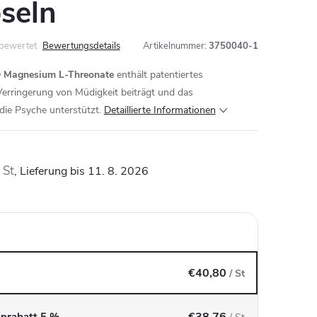
seln
 bewertet
Bewertungsdetails
Artikelnummer:
3750040-1
 Magnesium L-Threonate
enthält patentiertes
erringerung von Müdigkeit beiträgt und das
ie Psyche unterstützt.
Detaillierte Informationen
 St
11. 8. 2026
€40,80
/ St
€38,76
enrabatt 5 %