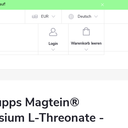
auf!
p
Affiliate Partner Registration
EUR
Provisionssystem
Deutsch
WARENKORB
Warenkorb leeren
Login
pps Magtein®
ium L-Threonate -