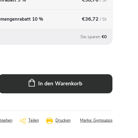
/ St
€36,72
= mengenrabatt 10 %
/ St
Sie sparen
€0
In den Warenkorb
nsehen
Teilen
Drucken
Marke:
Gymsupps