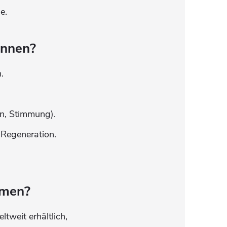
e.
nnen?
.
on, Stimmung).
 Regeneration.
rmen?
tweit erhältlich,