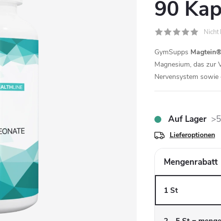
90 Kap
Nicht
GymSupps
Magtein®
Magnesium, das zur V
Nervensystem sowie d
Auf Lager
>5
Lieferoptionen
Mengenrabatt
1 St
2 - 5 St = meng