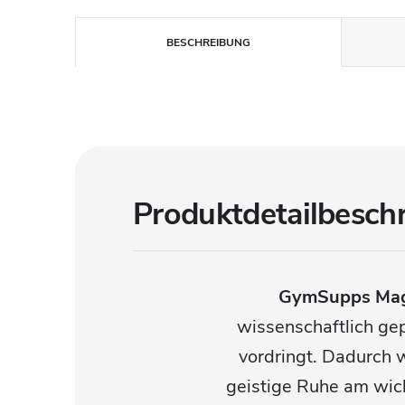
BESCHREIBUNG
Produktdetailbesch
GymSupps Mag
wissenschaftlich gep
vordringt. Dadurch 
geistige Ruhe am wicht