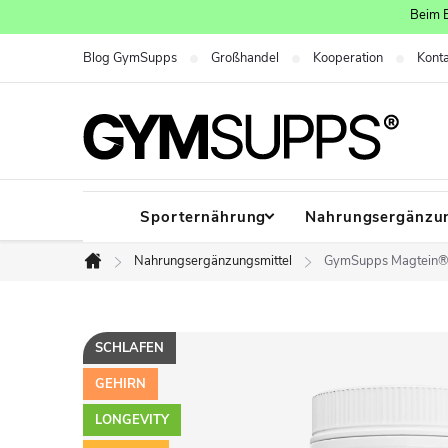
Zum
Beim E
Inhalt
Blog GymSupps
Großhandel
Kooperation
Kont
springen
Sporternährung
Nahrungsergänzun
Nahrungsergänzungsmittel
GymSupps Magtein® 
Startseite
SCHLAFEN
GEHIRN
LONGEVITY