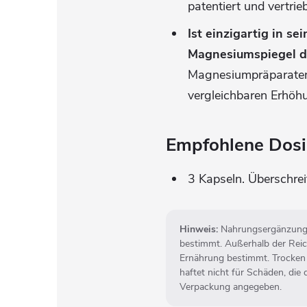
patentiert und vertrie
Ist
einzigartig in se
Magnesiumspiegel di
Magnesiumpräparaten,
vergleichbaren Erhöh
Empfohlene Dosi
3 Kapseln. Überschrei
Hinweis:
Nahrungsergänzungsm
bestimmt. Außerhalb der Reic
Ernährung bestimmt. Trocken l
haftet nicht für Schäden, d
Verpackung angegeben.