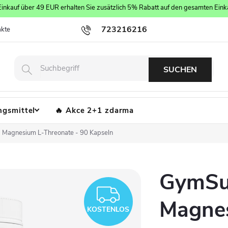
inkauf über 49 EUR erhalten Sie zusätzlich 5% Rabatt auf den gesamten Eink
723216216
akte
Geschäftsbedingungen
Die Datenschutzpolitik
Server Ma
SUCHEN
gsmittel
Akce 2+1 zdarma
Magnesium L-Threonate - 90 Kapseln
GymSu
KOSTENLOS
Magnes
KOSTENLOS