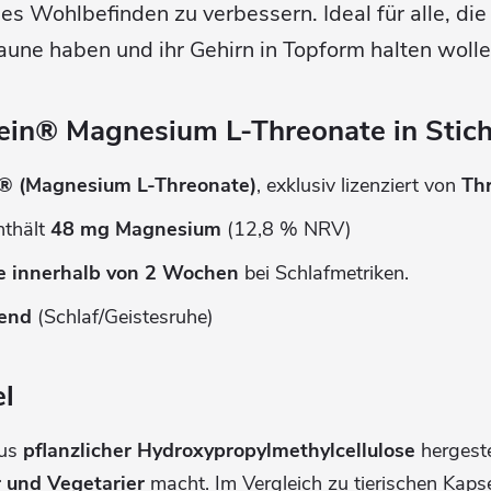
s Wohlbefinden zu verbessern. Ideal für alle, di
aune haben und ihr Gehirn in Topform halten wolle
n® Magnesium L-Threonate in Stich
® (Magnesium L-Threonate)
, exklusiv lizenziert von
Thr
nthält
48 mg Magnesium
(12,8 % NRV)
e innerhalb von 2 Wochen
bei Schlafmetriken.
bend
(Schlaf/Geistesruhe)
el
aus
pflanzlicher Hydroxypropylmethylcellulose
hergeste
 und Vegetarier
macht. Im Vergleich zu tierischen Kapse