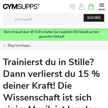
Zum
WARENK
Inhalt
springen
SUCHEN
Beim Einkauf über 49 EUR erhalten Sie zusätzlich 5% Rabatt auf den
gesamten Einkauf!
Blog GymSupps
Trainierst du in Stille?
Dann verlierst du 15 %
deiner Kraft! Die
Wissenschaft ist sich