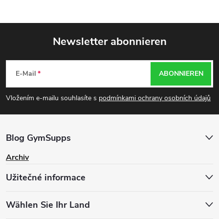
Newsletter abonnieren
F
E-Mail
ABONNIEREN
u
Vložením e-mailu souhlasíte s
podmínkami ochrany osobních údajů
ß
z
Blog GymSupps
e
Archiv
Užitečné informace
i
l
Wählen Sie Ihr Land