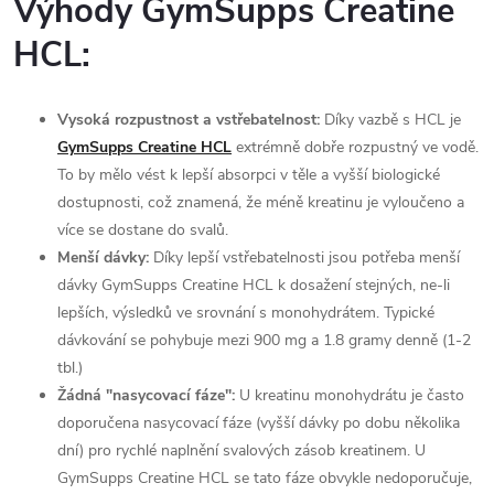
Výhody GymSupps Creatine
HCL:
Vysoká rozpustnost a vstřebatelnost:
Díky vazbě s HCL je
GymSupps Creatine HCL
extrémně dobře rozpustný ve vodě.
To by mělo vést k lepší absorpci v těle a vyšší biologické
dostupnosti, což znamená, že méně kreatinu je vyloučeno a
více se dostane do svalů.
Menší dávky:
Díky lepší vstřebatelnosti jsou potřeba menší
dávky GymSupps Creatine HCL k dosažení stejných, ne-li
lepších, výsledků ve srovnání s monohydrátem. Typické
dávkování se pohybuje mezi 900 mg a 1.8 gramy denně (1-2
tbl.)
Žádná "nasycovací fáze":
U kreatinu monohydrátu je často
doporučena nasycovací fáze (vyšší dávky po dobu několika
dní) pro rychlé naplnění svalových zásob kreatinem. U
GymSupps Creatine HCL se tato fáze obvykle nedoporučuje,