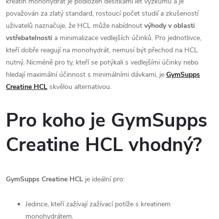
kreatin monohydrát je podložen desítkami let výzkumu a je
považován za zlatý standard, rostoucí počet studií a zkušeností
uživatelů naznačuje, že HCL může nabídnout
výhody v oblasti
vstřebatelnosti
a minimalizace vedlejších účinků. Pro jednotlivce,
kteří dobře reagují na monohydrát, nemusí být přechod na HCL
nutný. Nicméně pro ty, kteří se potýkali s vedlejšími účinky nebo
hledají maximální účinnost s minimálními dávkami, je
GymSupps
Creatine HCL
skvělou alternativou.
Pro koho je GymSupps
Creatine HCL vhodný?
GymSupps Creatine HCL
je ideální pro:
Jedince, kteří zažívají zažívací potíže s kreatinem
monohydrátem.