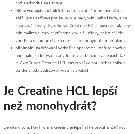
což zjednodušuje užívání.
Méně vedlejších účinků:
Mnoho uživatelů monohydrátu si
stěžuje na zažívací potíže, jako je nadýmání nebo křeče, a na
zadržování vody. GymSupps Creatine HCL je navržen tak, aby
minimalizoval tyto nepříjemné vedlejší účinky, což z něj činí
vhodnou volbu pro ty, kteří měli s monohydrátem problémy.
Minimální zadržování vody:
Pro sportovce, kteří se snaží o
minimální zadržování vody (například během rýsovacích fází),
je GymSupps Creatine HCL atraktivní volbou, neboť snižuje
tendenci těla zadržovat vodu ve svalech.
Je Creatine HCL lepší
než monohydrát?
Debata o tom, která forma kreatinu je lepší, stále probíhá. Zatímco