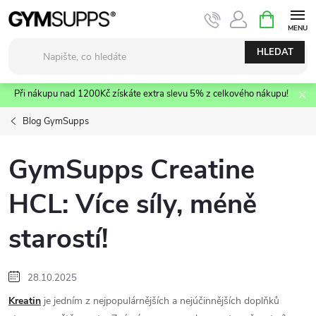
Přejít
NÁKUPNÍ
KOŠÍK
na
obsah
HLEDAT
Při nákupu nad 1200Kč získáte extra slevu 5% z celkového nákupu!
Blog GymSupps
GymSupps Creatine
HCL: Více síly, méně
starostí!
28.10.2025
Kreatin
je jedním z nejpopulárnějších a nejúčinnějších doplňků