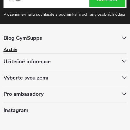
á
p
Vložením e-mailu souhlasíte s
podmínkami ochrany osobních údajů
a
Blog GymSupps
t
Archiv
í
Užitečné informace
Vyberte svou zemi
Pro ambasadory
Instagram