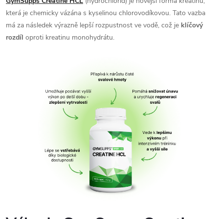
GymSupps Creatine HCL
(hydrochlorid) je novější forma kreatinu,
která je chemicky vázána s kyselinou chlorovodíkovou. Tato vazba
má za následek výrazně lepší rozpustnost ve vodě, což je
klíčový
rozdíl
oproti kreatinu monohydrátu.