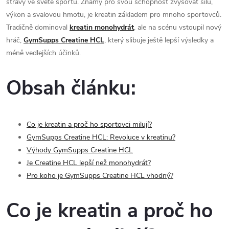
stravy ve světě sportu. Známý pro svou schopnost zvyšovat sílu,
výkon a svalovou hmotu, je kreatin základem pro mnoho sportovců.
Tradičně dominoval
kreatin monohydrát
, ale na scénu vstoupil nový
hráč,
GymSupps Creatine HCL
, který slibuje ještě lepší výsledky a
méně vedlejších účinků.
Obsah článku:
Co je kreatin a proč ho sportovci milují?
GymSupps Creatine HCL: Revoluce v kreatinu?
Výhody GymSupps Creatine HCL
Je Creatine HCL lepší než monohydrát?
Pro koho je GymSupps Creatine HCL vhodný?
Co je kreatin a proč ho