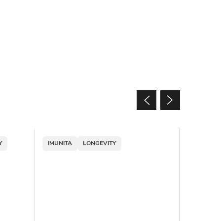
Y
IMUNITA
LONGEVITY
MOZOG
Viac za me