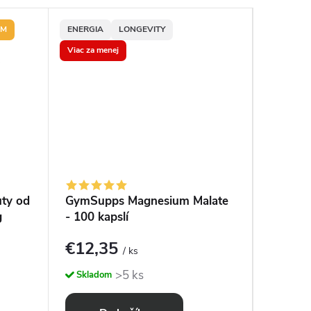
UM
ENERGIA
LONGEVITY
ENERGIA
Viac za menej
ty od
GymSupps Magnesium Malate
GymSup
g
- 100 kapslí
- 100 k
€12,35
€9,0
/ ks
>5 ks
Skladom
Sklado