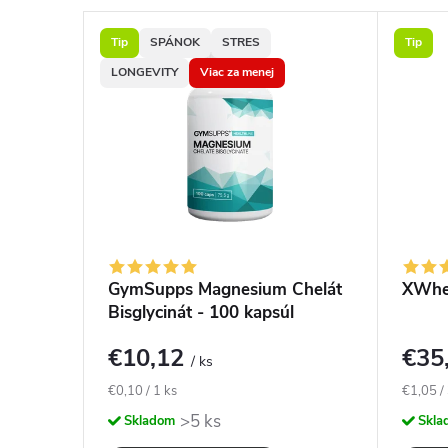
o
ITY
Tip
SPÁNOK
STRES
Tip
d
LONGEVITY
Viac za menej
b
o
r
n
- 100
GymSupps Magnesium Chelát
XWhey
Bisglycinát - 100 kapsúl
í
€10,12
€35
/ ks
k
Jednotková
Jednotk
€0,10 / 1 ks
€1,05 /
cena:
cena:
>5 ks
Skladom
Skla