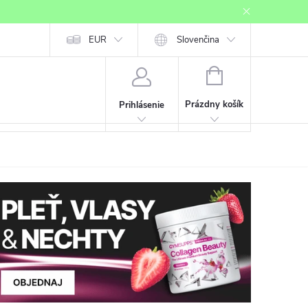
Mapa serveru
EUR
Registrácia affiliate partnera
Slovenčina
Prihlásenie affiliate
NÁKUPNÝ
KOŠÍK
Prázdny košík
Prihlásenie