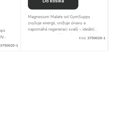
Do košíka
D
Magnesium Malate od GymSupps
Magnesiu
zvyšuje energii, snižuje únavu a
prispieva
napomáhá regeneraci svalů – ideální
nervovej 
pps
volba pro aktivní životní styl.
metaboli
dy
Kód:
3750029-1
ant®
3750020-1
 a