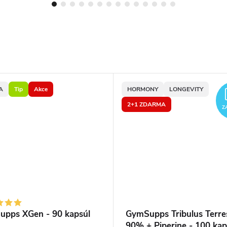
A
Tip
Akce
HORMONY
LONGEVITY
2+1 ZDARMA
Z
pps XGen - 90 kapsúl
GymSupps Tribulus Terres
90% + Piperine - 100 kap