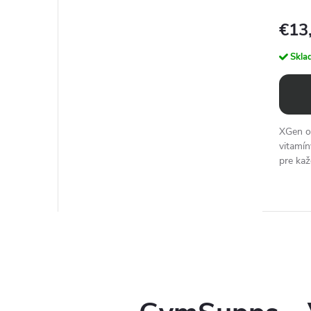
€13
Skla
XGen o
vitamín
pre ka
imunity 