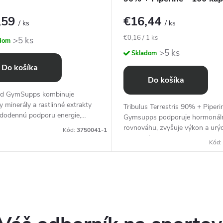
,59
€16,44
/ ks
/ ks
Jednotková
€0,16 / 1 ks
>5 ks
dom
cena:
>5 ks
Skladom
Do košíka
Do košíka
d GymSupps kombinuje
y minerály a rastlinné extrakty
Tribulus Terrestris 90% + Piperi
ždodennú podporu energie,
Gymsupps podporuje hormonál
a celkovej vitality.
rovnováhu, zvyšuje výkon a urýc
Kód:
3750041-1
regeneráciu.
Kód: