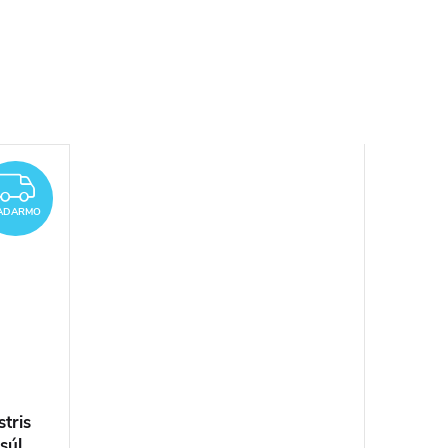
ZADARMO
ADARMO
tris
súl