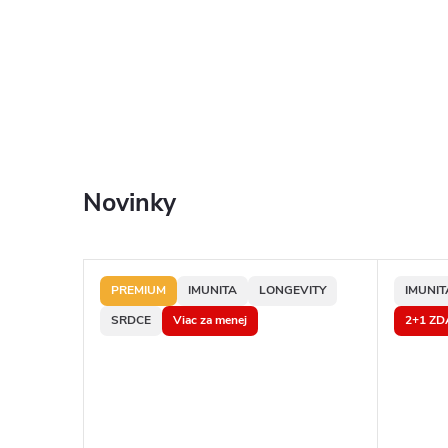
n
í
v
ý
Novinky
ž
i
ITY
PREMIUM
IMUNITA
LONGEVITY
IMUNIT
SRDCE
Viac za menej
2+1 Z
v
u