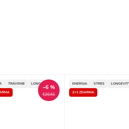
A
TRÁVENIE
LONGEVITY
ENERGIA
STRES
LONGEVIT
–6 %
DARMA
2+1 ZDARMA
€20,61