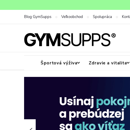
Prejsť
na
Blog GymSupps
Veľkoobchod
Spolupráca
Kont
obsah
Športová výživa
Zdravie a vitalita
G
y
m
S