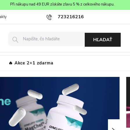
Při nákupu nad 49 EUR získáte zľavu 5 % z celkového nákupu.
723216216
akty
Obchodné podmienky
Podmienky ochrany osobných údajov
HĽADAŤ
Akce 2+1 zdarma