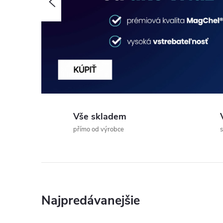
Predchádzajúce
u
p
p
s
Vše skladem
–
přímo od výrobce
s
V
á
š
Najpredávanejšie