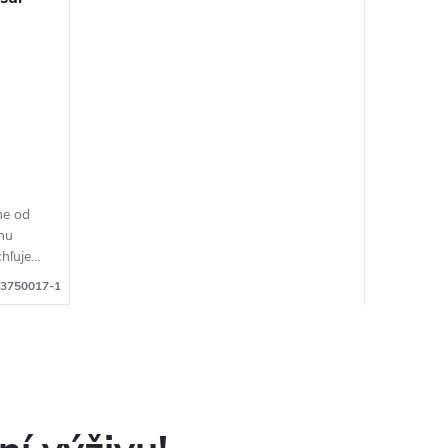
ne od
nu
hľuje
3750017-1