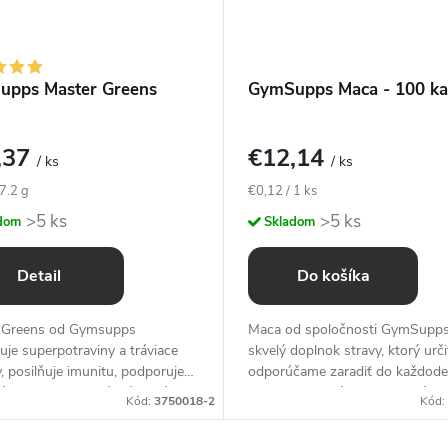
upps Master Greens
GymSupps Maca - 100 ka
,37
€12,14
/ ks
/ ks
ová
Jednotková
 7.2 g
€0,12 / 1 ks
cena:
>5 ks
>5 ks
dom
Skladom
Detail
Do košíka
 Greens od Gymsupps
Maca od spoločnosti GymSupps
je superpotraviny a tráviace
skvelý doplnok stravy, ktorý urči
 posilňuje imunitu, podporuje
odporúčame zaradiť do každod
áciu a energiu, má príjemnú
fungovania v týchto hektických 
Kód:
3750018-2
Kód:
ú príchuť.