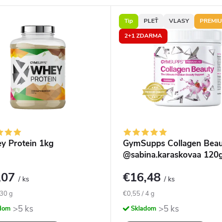
Tip
PLEŤ
VLASY
PREMI
2+1 ZDARMA
 Protein 1kg
GymSupps Collagen Beau
@sabina.karaskovaa 120
,07
€16,48
/ ks
/ ks
ová
Jednotková
 30 g
€0,55 / 4 g
cena:
>5 ks
>5 ks
dom
Skladom