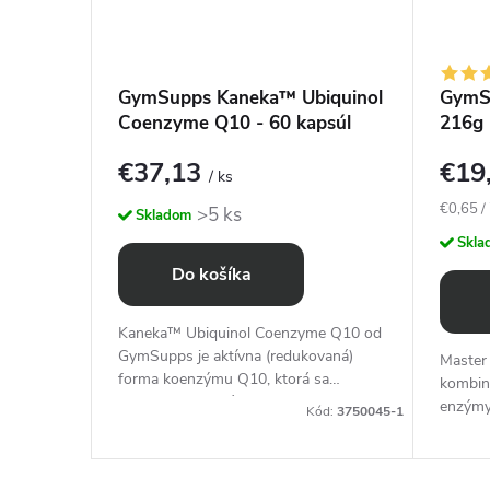
!
- 100
GymSupps Kaneka™ Ubiquinol
GymS
Coenzyme Q10 - 60 kapsúl
216g
€37,13
€19
/ ks
Jednotk
€0,65 /
>5 ks
Skladom
cena:
Skla
Do košíka
Kaneka™ Ubiquinol Coenzyme Q10 od
GymSupps je aktívna (redukovaná)
GymSupps
Master
forma koenzýmu Q10, ktorá sa
otrebné
kombinu
prirodzene nachádza v ľudskom tele a
enzýmy,
Kód:
3750045-1
je kľúčová pre tvorbu bunkovej energie
detoxik
d:
3750006-1
(ATP)...
jablkov