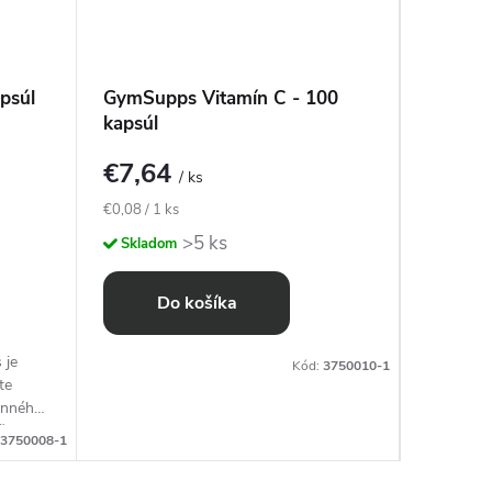
psúl
GymSupps Vitamín C - 100
GymSup
kapsúl
kapsúl
€7,64
€16,
/ ks
Jednotková
Jednotkov
€0,08 / 1 ks
€0,07 / 1 
cena:
cena:
>5 ks
Skladom
Sklado
Do košíka
D
 je
Omega 3 
Kód:
3750010-1
te
koncentr
enného
vitamíno
časoch!
kardiovas
3750008-1
mozgových