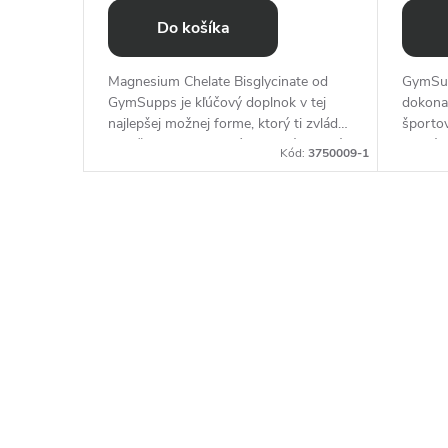
n
Do košíka
a
GymSupps
Magnesium Chelate Bisglycinate od
GymSup
s
otrebné
GymSupps je kľúčový doplnok v tej
dokona
najlepšej možnej forme, ktorý ti zvládne
športov
vyriešiť mnoho problémov a tým uľaví
efektív
p
d:
3750006-1
Kód:
3750009-1
tvojmu telu a mysli.
kvalitn
posunúť
o
r
t
o
v