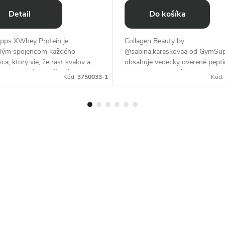
Detail
Do košíka
ps XWhey Protein je
Collagen Beauty by
lým spojencom každého
@sabina.karaskovaa od GymSu
ca, ktorý vie, že rast svalov a
obsahuje vedecky overené pepti
na regenerácia začínajú pri
hovädzieho kolagénu COLLinst
Kód:
3750033-1
Kód:
ých bielkovinách. Pripravte sa
LMW pre čo najlepšiu absorpciu
...
účinok.