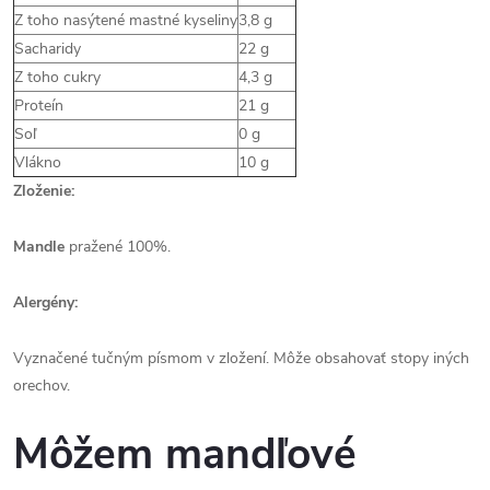
Z toho nasýtené mastné kyseliny
3,8 g
Sacharidy
22 g
Z toho cukry
4,3 g
Proteín
21 g
Soľ
0 g
Vlákno
10 g
Zloženie:
Mandle
pražené 100%.
Alergény:
Vyznačené tučným písmom v zložení. Môže obsahovať stopy iných
orechov.
Môžem mandľové