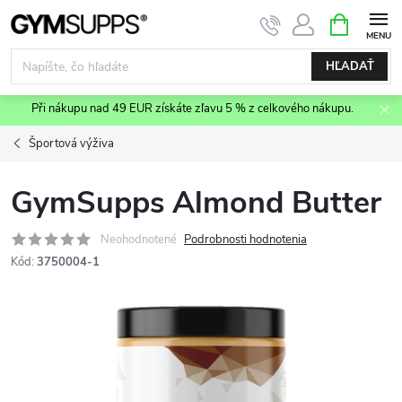
Prejsť
NÁKUPN
KOŠÍK
na
obsah
HĽADAŤ
Při nákupu nad 49 EUR získáte zľavu 5 % z celkového nákupu.
Športová výživa
GymSupps Almond Butter
Neohodnotené
Podrobnosti hodnotenia
Kód:
3750004-1