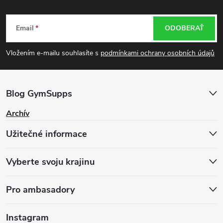
Z
Email
ODOBERAŤ
á
Vložením e-mailu souhlasíte s
podmínkami ochrany osobních údajů
p
ä
Blog GymSupps
t
Archív
Užitečné informace
i
e
Vyberte svoju krajinu
Pro ambasadory
Instagram