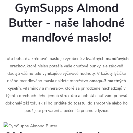
GymSupps Almond
Butter
- naše lahodné
mandľové maslo!
Toto bohaté a krémové maslo je vyrobené z kvalitných
mandľových
orechov
, ktoré nielen potešia vaše chuťové bunky, ale zároveň
dodajú vášmu telu vynikajúce výživové hodnoty. V každej lyžičke
nášho mandľového masla nájdete množstvo
omega-3 mastných
kyselín
, vitamínov a minerálov, ktoré sa prirodzene nachádzajú v
týchto orechoch. Jeho jemná štruktúra a bohatá chuť vám prinesú
dokonalý zážitok, ak si ho pridáte do toastu, do smoothie alebo ho
použijete pri varení a pečení či priamo z lyžice.