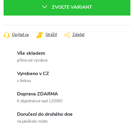
cena:
ZVOĽTE VARIANT
Opýtať sa
Strážiť
Zdieľať
Vše skladem
přímo od výrobce
Vyrobeno v CZ
s láskou
Doprava ZDARMA
K objednávce nad 1200Kč
Doručení do druhého dne
na jakékoliv místo