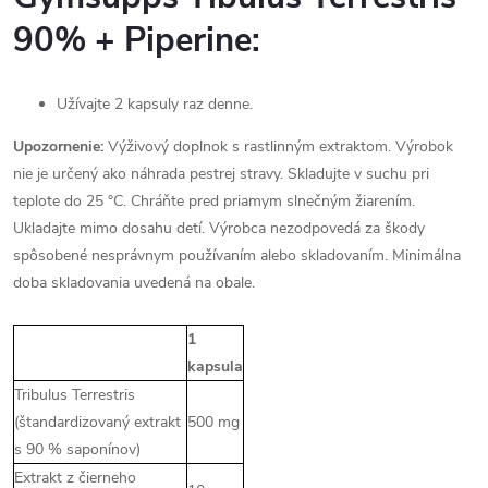
90% + Piperine:
Užívajte 2 kapsuly raz denne.
Upozornenie:
Výživový doplnok s rastlinným extraktom. Výrobok
nie je určený ako náhrada pestrej stravy. Skladujte v suchu pri
teplote do 25 °C. Chráňte pred priamym slnečným žiarením.
Ukladajte mimo dosahu detí. Výrobca nezodpovedá za škody
spôsobené nesprávnym používaním alebo skladovaním. Minimálna
doba skladovania uvedená na obale.
1
kapsula
Tribulus Terrestris
(štandardizovaný extrakt
500 mg
s 90 % saponínov)
Extrakt z čierneho