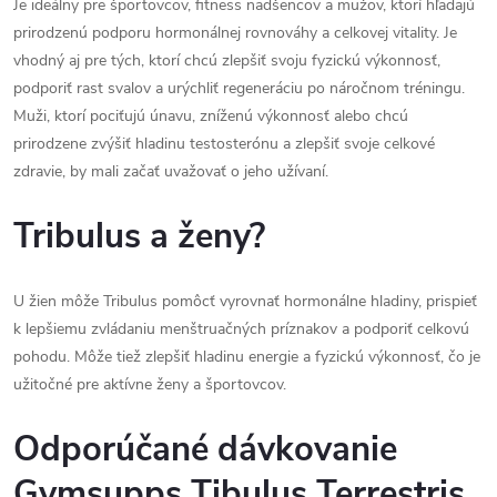
Je ideálny pre športovcov, fitness nadšencov a mužov, ktorí hľadajú
prirodzenú podporu hormonálnej rovnováhy a celkovej vitality. Je
vhodný aj pre tých, ktorí chcú zlepšiť svoju fyzickú výkonnosť,
podporiť rast svalov a urýchliť regeneráciu po náročnom tréningu.
Muži, ktorí pociťujú únavu, zníženú výkonnosť alebo chcú
prirodzene zvýšiť hladinu testosterónu a zlepšiť svoje celkové
zdravie, by mali začať uvažovať o jeho užívaní.
Tribulus a ženy?
U žien môže Tribulus pomôcť vyrovnať hormonálne hladiny, prispieť
k lepšiemu zvládaniu menštruačných príznakov a podporiť celkovú
pohodu. Môže tiež zlepšiť hladinu energie a fyzickú výkonnosť, čo je
užitočné pre aktívne ženy a športovcov.
Odporúčané dávkovanie
Gymsupps Tibulus Terrestris