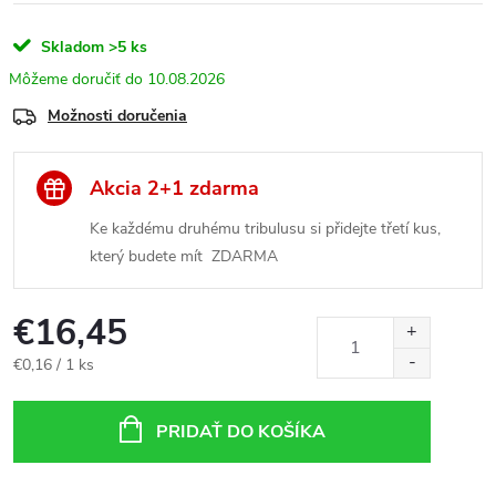
Skladom
>5 ks
10.08.2026
Možnosti doručenia
Akcia 2+1 zdarma
Ke každému druhému tribulusu si přidejte třetí kus,
který budete mít ZDARMA
€16,45
Jednotková
€0,16 / 1 ks
cena:
PRIDAŤ DO KOŠÍKA