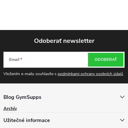
Odoberať newsletter
Z
Email
ODOBERAŤ
á
Vložením e-mailu souhlasíte s
podmínkami ochrany osobních údajů
p
ä
Blog GymSupps
t
Archív
Užitečné informace
i