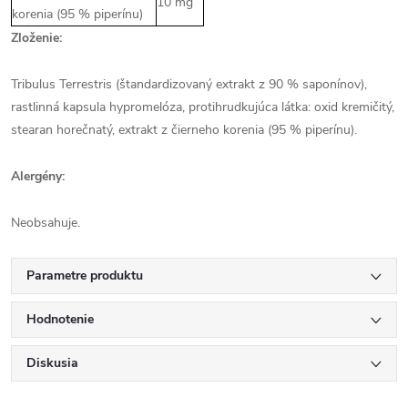
10 mg
korenia (95 % piperínu)
Zloženie:
Tribulus Terrestris (štandardizovaný extrakt z 90 % saponínov),
rastlinná kapsula hypromelóza, protihrudkujúca látka: oxid kremičitý,
stearan horečnatý, extrakt z čierneho korenia (95 % piperínu).
Alergény:
Neobsahuje.
Parametre produktu
Hodnotenie
Diskusia