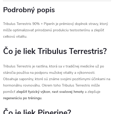
Podrobný popis
Tribulus Terrestris 90% + Piperín je prémiový doplnok stravy, ktorý
môže optimalizovať prirodzenú produkciu testosterónu a zlepšiť
celkovú vitalitu.
Čo je liek Tribulus Terrestris?
Tribulus Terrestris je rastlina, ktorá sa v tradičnej medicíne už po
stáročia používa na podporu mužskej vitality a výkonnosti.
Obsahuje saponíny, ktoré sú známe svojimi pozitívnymi účinkami na
hormonálnu rovnováhu. Okrem toho Tribulus Terrestris môže
pomôcť
zlepšiť fyzický výkon
,
rast svalovej hmoty
a zlepšuje
regeneráciu po tréningu
.
Čo je liek Piperine?