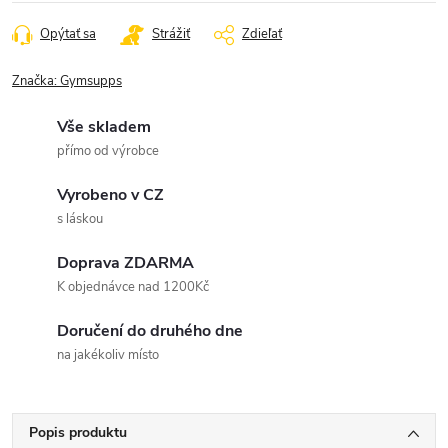
Opýtať sa
Strážiť
Zdieľať
Značka:
Gymsupps
Vše skladem
přímo od výrobce
Vyrobeno v CZ
s láskou
Doprava ZDARMA
K objednávce nad 1200Kč
Doručení do druhého dne
na jakékoliv místo
Popis produktu