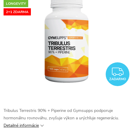
LONGEVITY
2+1 ZDARMA
Z
ZADARMO
Tribulus Terrestris 90% + Piperine od Gymsupps podporuje
hormonálnu rovnováhu, zvyšuje výkon a urýchľuje regeneráciu.
Detailné informácie