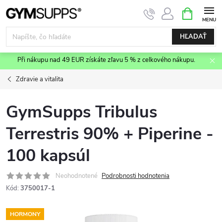
Prejsť
NÁKUPN
KOŠÍK
na
obsah
HĽADAŤ
Při nákupu nad 49 EUR získáte zľavu 5 % z celkového nákupu.
Zdravie a vitalita
GymSupps Tribulus
Terrestris 90% + Piperine -
100 kapsúl
Neohodnotené
Podrobnosti hodnotenia
Kód:
3750017-1
HORMONY