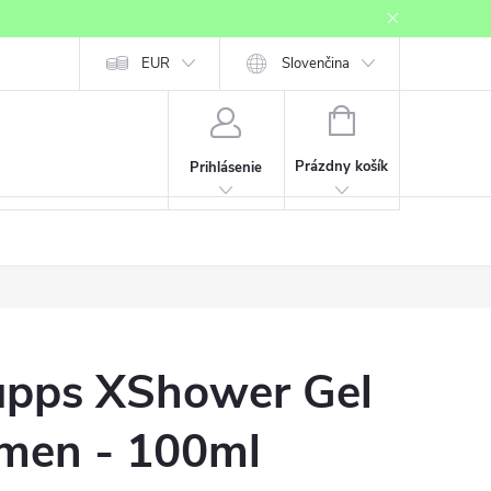
Mapa serveru
EUR
Registrácia affiliate partnera
Slovenčina
Prihlásenie affiliate
NÁKUPNÝ
KOŠÍK
Prázdny košík
Prihlásenie
pps XShower Gel
men - 100ml