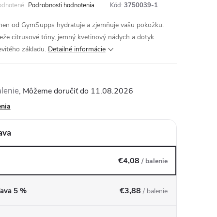
odnotené
Podrobnosti hodnotenia
Kód:
3750039-1
en od GymSupps hydratuje a zjemňuje vašu pokožku.
eže citrusové tóny, jemný kvetinový nádych a dotyk
evitého základu.
Detailné informácie
alenie
11.08.2026
enia
ava
€4,08
/ balenie
€3,88
ľava 5 %
/ balenie