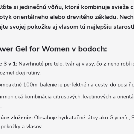
Užite si jedinečnú vôňu, ktorá kombinuje svieže 
otyk orientálneho alebo drevitého základu. Nech
jte svojej pokožke aj vlasom tú najlepšiu starostl
er Gel for Women v bodoch:
 3 v 1:
Navrhnuté pre telo, tvár aj vlasy, čo z neho robí 
ozmetickej rutiny.
mpaktné 100ml balenie je perfektné na cesty, do posilňo
rmonická kombinácia citrusových, kvetinových a orientá
.
úce zloženie:
Obsahuje hydratačné látky ako Glycerín, 
pokožky a vlasov.