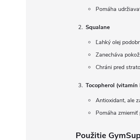
Pomáha udržiavať 
Squalane
Ľahký olej podob
Zanecháva pokožk
Chráni pred strato
Tocopherol (vitamín 
Antioxidant, ale 
Pomáha zmierniť 
Použitie GymSup