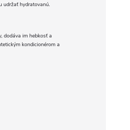
u udržať hydratovanú.
ky, dodáva im hebkosť a
yntetickým kondicionérom a