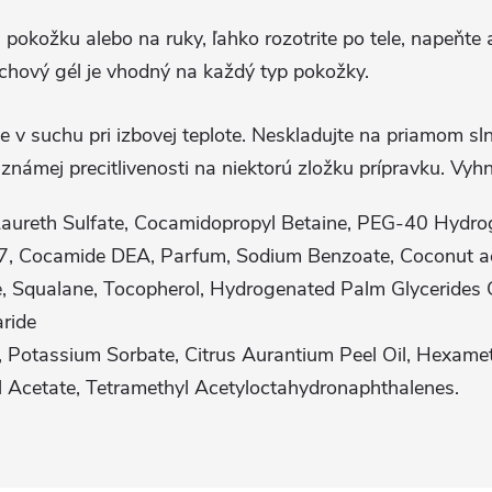
pokožku alebo na ruky, ľahko rozotrite po tele, napeňte
chový gél je vhodný na každý typ pokožky.
 v suchu pri izbovej teplote. Neskladujte na priamom sl
známej precitlivenosti na niektorú zložku prípravku. Vyhn
ureth Sulfate, Cocamidopropyl Betaine, PEG-40 Hydrog
 7, Cocamide DEA, Parfum, Sodium Benzoate, Coconut aci
te, Squalane, Tocopherol, Hydrogenated Palm Glycerides 
ride
 Potassium Sorbate, Citrus Aurantium Peel Oil, Hexame
yl Acetate, Tetramethyl Acetyloctahydronaphthalenes.