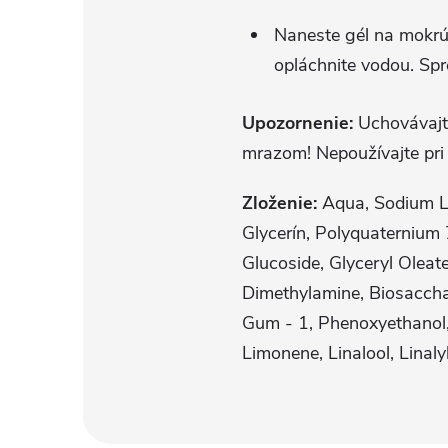
Naneste gél na mokrú 
opláchnite vodou. Spr
Upozornenie:
Uchovávajte
mrazom! Nepoužívajte pri 
Zloženie:
Aqua, Sodium La
Glycerín, Polyquaternium
Glucoside, Glyceryl Olea
Dimethylamine, Biosaccha
Gum - 1, Phenoxyethanol,
Limonene, Linalool, Linal