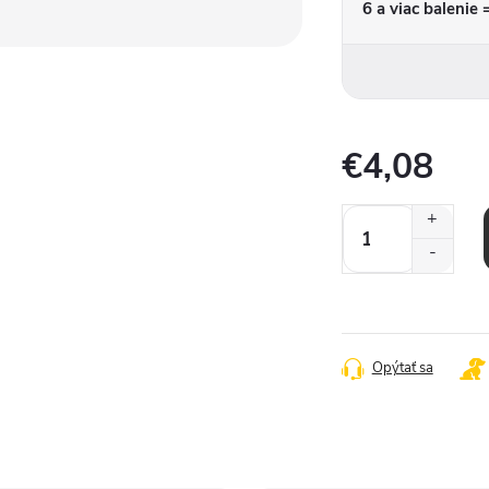
6 a viac balenie
€4,08
Jednotková
cena:
Opýtať sa