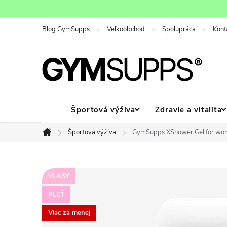
Prejsť
na
Blog GymSupps
Veľkoobchod
Spolupráca
Kont
obsah
Športová výživa
Zdravie a vitalita
Športová výživa
GymSupps XShower Gel for wo
Domov
VLASY
PLEŤ
Viac za menej