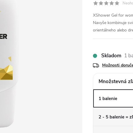
Neoh
XShower Gel for wom
Navyše kombinuje svi
orientálneho alebo dr
Skladom
1 b
Možnosti doruč
Množstevná zľ
1 balenie
2 - 5 balenie = z