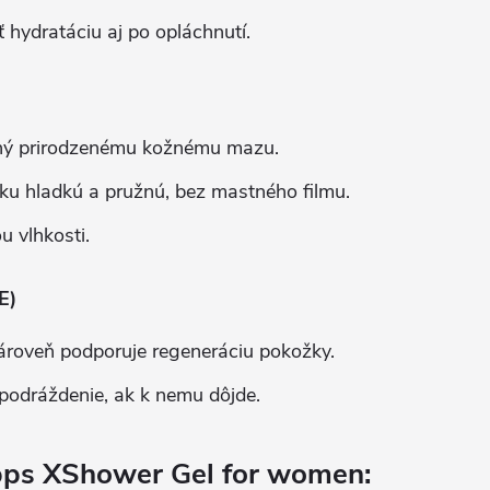
hydratáciu aj po opláchnutí.
ný prirodzenému kožnému mazu.
u hladkú a pružnú, bez mastného filmu.
u vlhkosti.
E)
zároveň podporuje regeneráciu pokožky.
podráždenie, ak k nemu dôjde.
ps XShower Gel for women: