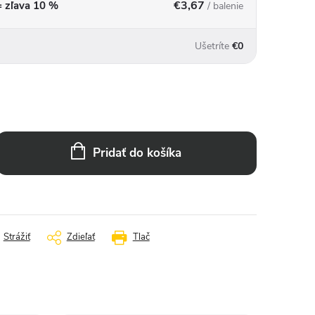
€3,67
 = zľava 10 %
/ balenie
Ušetríte
€0
Pridať do košíka
Strážiť
Zdieľať
Tlač