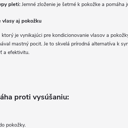
py pleti:
Jemné zloženie je šetrné k pokožke a pomáha j
 vlasy aj pokožku
id, ktorý je vynikajúci pre kondicionovanie vlasov a pokož
hával mastný pocit. Je to skvelá prírodná alternatíva k s
 a efektivitu.
áha proti vysúšaniu:
 do pokožky.