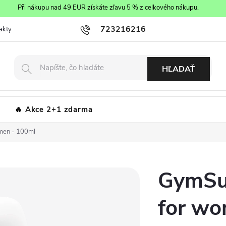
Při nákupu nad 49 EUR získáte zľavu 5 % z celkového nákupu.
723216216
akty
Obchodné podmienky
Podmienky ochrany osobných údajov
HĽADAŤ
Akce 2+1 zdarma
men - 100ml
GymSu
for wo