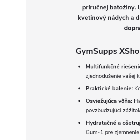
príručnej batožiny. 
kvetinový nádych a d
dopra
GymSupps XShow
Multifunkčné riešenie
zjednodušenie vašej k
Praktické balenie:
Ko
Osviežujúca vôňa:
Ha
povzbudzujúci zážitok
Hydratačné a ošetruj
Gum-1 pre zjemnenie 