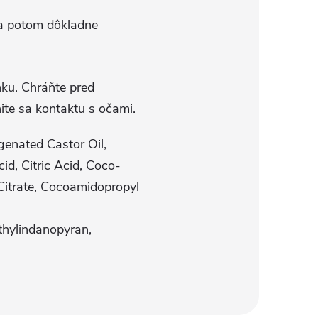
 a potom dôkladne
nku. Chráňte pred
ite sa kontaktu s očami.
enated Castor Oil,
d, Citric Acid, Coco-
Citrate, Cocoamidopropyl
thylindanopyran,