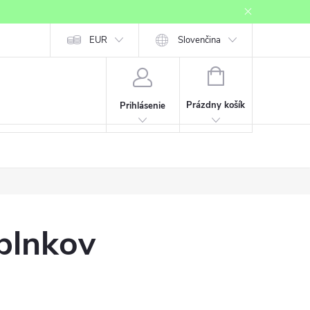
Mapa serveru
EUR
Registrácia affiliate partnera
Slovenčina
Prihlásenie affiliate
NÁKUPNÝ
KOŠÍK
Prázdny košík
Prihlásenie
plnkov