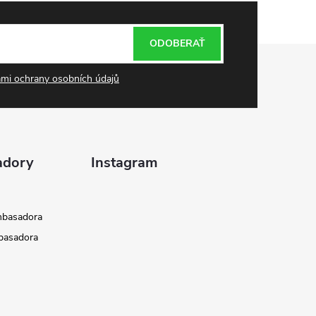
ODOBERAŤ
mi ochrany osobních údajů
adory
Instagram
mbasadora
mbasadora