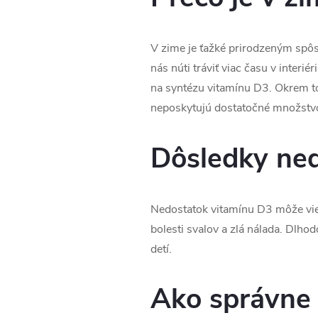
V zime je ťažké prirodzeným spôs
nás núti tráviť viac času v inte
na syntézu vitamínu D3. Okrem to
neposkytujú dostatočné množstvo
Dôsledky ned
Nedostatok vitamínu D3 môže viesť
bolesti svalov a zlá nálada. Dlho
detí.
Ako správne 