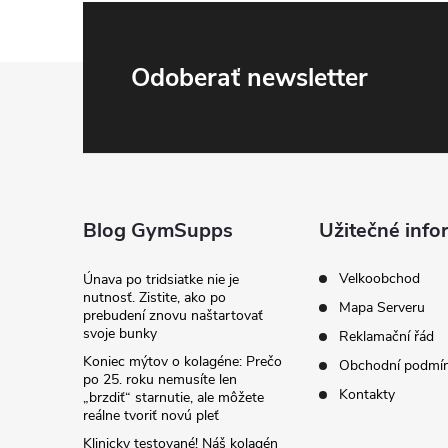
Z
Odoberať newsletter
á
p
ä
Blog GymSupps
Užitečné info
t
Velkoobchod
Únava po tridsiatke nie je
nutnosť. Zistite, ako po
Mapa Serveru
prebudení znovu naštartovať
i
svoje bunky
Reklamační řád
Koniec mýtov o kolagéne: Prečo
Obchodní podmí
e
po 25. roku nemusíte len
Kontakty
„brzdiť“ starnutie, ale môžete
reálne tvoriť novú pleť
Klinicky testované! Náš kolagén