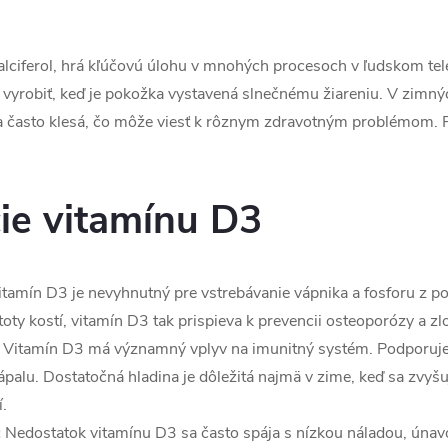
alciferol, hrá kľúčovú úlohu v mnohých procesoch v ľudskom tele
o vyrobiť, keď je pokožka vystavená slnečnému žiareniu. V zimn
na často klesá, čo môže viesť k rôznym zdravotným problémom. P
ie vitamínu D3
tamín D3 je nevyhnutný pre vstrebávanie vápnika a fosforu z po
toty kostí, vitamín D3 tak prispieva k prevencii osteoporózy a z
Vitamín D3 má významný vplyv na imunitný systém. Podporuje
zápalu. Dostatočná hladina je dôležitá najmä v zime, keď sa zvyšu
.
:
Nedostatok vitamínu D3 sa často spája s nízkou náladou, úna