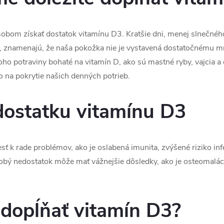
obom získať dostatok vitamínu D3. Kratšie dni, menej slnečného
riéri, znamenajú, že naša pokožka nie je vystavená dostatočnému
ho potraviny bohaté na vitamín D, ako sú mastné ryby, vajcia a
 na pokrytie našich denných potrieb.
ostatku vitamínu D3
 k rade problémov, ako je oslabená imunita, zvýšené riziko infek
dobý nedostatok môže mať vážnejšie dôsledky, ako je osteomaláci
dopĺňať vitamín D3?