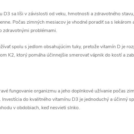
D3 sa líši v závislosti od veku, hmotnosti a zdravotného stavu,
ne. Počas zimných mesiacov je vhodné poradiť sa s lekárom al
bo zdravotnými problémami.
ívať spolu s jedlom obsahujúcim tuky, pretože vitamín D je roz
nom K2, ktorý pomáha účinnejšie smerovať vápnik do kostí a zab
ravé fungovanie organizmu a jeho doplnkové užívanie počas z
. Investícia do kvalitného vitamínu D3 je jednoduchý a účinný s
ohodu v obdobiach, keď nesvieti slnko.