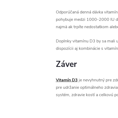
Odporúčaná denná dávka vitamínu 
pohybuje medzi 1000-2000 IU den
najmä ak trpíte nedostatkom ale
Doplnky vitamínu D3 by sa mali už
dispozícii aj kombinácie s vitamí
Záver
Vitamín D3
je nevyhnutný pre zd
pre udržanie optimálneho zdravia
systém, zdravie kostí a celkovú p