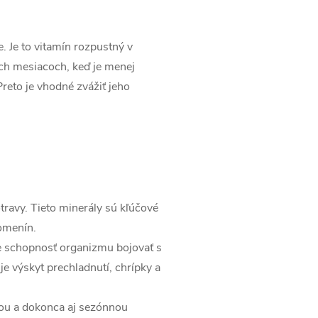
. Je to vitamín rozpustný v
ých mesiacoch, keď je menej
reto je vhodné zvážiť jeho
travy. Tieto minerály sú kľúčové
lomenín.
 schopnosť organizmu bojovať s
je výskyt prechladnutí, chrípky a
vou a dokonca aj sezónnou