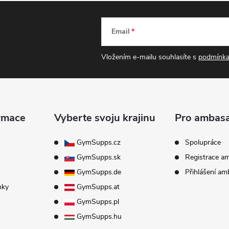
Email
Vložením e-mailu souhlasíte s
podmínka
rmace
Vyberte svoju krajinu
Pro ambas
GymSupps.cz
Spolupráce
GymSupps.sk
Registrace a
GymSupps.de
Přihlášení a
nky
GymSupps.at
GymSupps.pl
GymSupps.hu