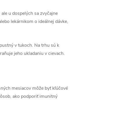
 ale u dospelých sa zvyčajne
ebo lekárnikom o ideálnej dávke,
pustný v tukoch. Na trhu sú k
raňuje jeho ukladaniu v cievach.
imných mesiacov môže byť kľúčové
pôsob, ako podporiť imunitný