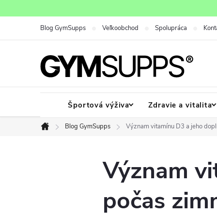
Prejsť
na
Blog GymSupps
Veľkoobchod
Spolupráca
Kont
obsah
Športová výživa
Zdravie a vitalita
Blog GymSupps
Význam vitamínu D3 a jeho dop
Domov
Význam vi
počas zim