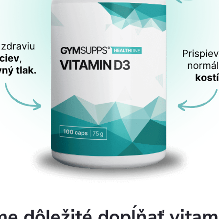
me dôležité dopĺňať vitam