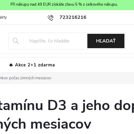
Při nákupu nad 49 EUR získáte zľavu 5 % z celkového nákupu.
723216216
akty
Obchodné podmienky
Podmienky ochrany osobných údajov
HĽADAŤ
Akce 2+1 zdarma
lnkov počas zimných mesiacov
tamínu D3 a jeho do
ných mesiacov