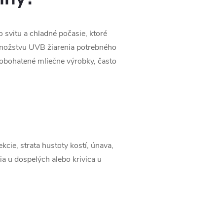
 svitu a chladné počasie, ktoré
 množstvu UVB žiarenia potrebného
 obohatené mliečne výrobky, často
cie, strata hustoty kostí, únava,
a u dospelých alebo krivica u