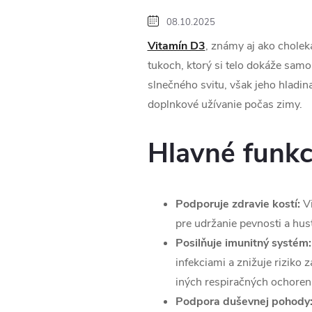
08.10.2025
Vitamín D3
, známy aj ako cholek
tukoch, ktorý si telo dokáže sam
slnečného svitu, však jeho hladi
doplnkové užívanie počas zimy.
Hlavné funkc
Podporuje zdravie kostí:
Vi
pre udržanie pevnosti a hus
Posilňuje imunitný systém:
infekciami a znižuje riziko 
iných respiračných ochorení
Podpora duševnej pohody