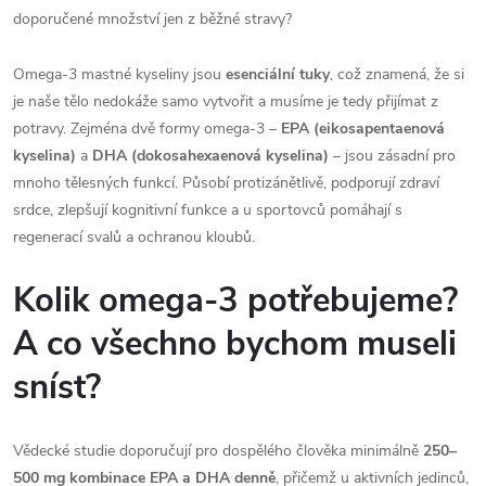
doporučené množství jen z běžné stravy?
Omega-3 mastné kyseliny jsou
esenciální tuky
, což znamená, že si
je naše tělo nedokáže samo vytvořit a musíme je tedy přijímat z
potravy. Zejména dvě formy omega-3 –
EPA (eikosapentaenová
kyselina)
a
DHA (dokosahexaenová kyselina)
– jsou zásadní pro
mnoho tělesných funkcí. Působí protizánětlivě, podporují zdraví
srdce, zlepšují kognitivní funkce a u sportovců pomáhají s
regenerací svalů a ochranou kloubů.
Kolik omega-3 potřebujeme?
A co všechno bychom museli
sníst?
Vědecké studie doporučují pro dospělého člověka minimálně
250–
500 mg kombinace EPA a DHA denně
, přičemž u aktivních jedinců,