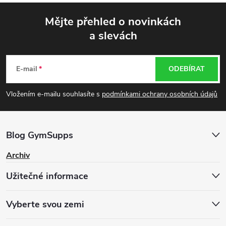
Mějte přehled o novinkách
a slevách
Z
á
E-mail
ODEBÍRAT
p
Vložením e-mailu souhlasíte s
podmínkami ochrany osobních údajů
a
Blog GymSupps
t
Archiv
í
Užitečné informace
Vyberte svou zemi