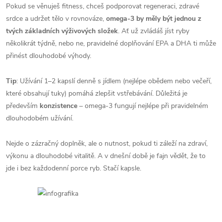
Pokud se věnuješ fitness, chceš podporovat regeneraci, zdravé
srdce a udržet tělo v rovnováze,
omega-3 by měly být jednou z
tvých základních výživových složek
. Ať už zvládáš jíst ryby
několikrát týdně, nebo ne, pravidelné doplňování EPA a DHA ti může
přinést dlouhodobé výhody.
Tip
: Užívání 1–2 kapslí denně s jídlem (nejlépe obědem nebo večeří,
které obsahují tuky) pomáhá zlepšit vstřebávání. Důležitá je
především
konzistence
– omega-3 fungují nejlépe při pravidelném
dlouhodobém užívání.
Nejde o zázračný doplněk, ale o nutnost, pokud ti záleží na zdraví,
výkonu a dlouhodobé vitalitě. A v dnešní době je fajn vědět, že to
jde i bez každodenní porce ryb. Stačí kapsle.