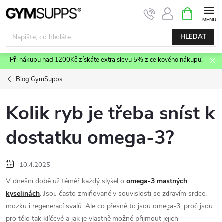
Přejít
NÁKUPNÍ
KOŠÍK
na
obsah
HLEDAT
Při nákupu nad 1200Kč získáte extra slevu 5% z celkového nákupu!
Blog GymSupps
Kolik ryb je třeba sníst k
dostatku omega-3?
10.4.2025
V dnešní době už téměř každý slyšel o
omega-3 mastných
kyselinách
. Jsou často zmiňované v souvislosti se zdravím srdce,
mozku i regenerací svalů. Ale co přesně to jsou omega-3, proč jsou
pro tělo tak klíčové a jak je vlastně možné přijmout jejich