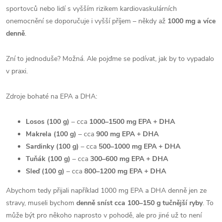
sportovců nebo lidí s vyšším rizikem kardiovaskulárních
onemocnění se doporučuje i vyšší příjem – někdy až
1000 mg a více
denně
.
Zní to jednoduše? Možná. Ale pojďme se podívat, jak by to vypadalo
v praxi.
Zdroje bohaté na EPA a DHA:
Losos (100 g)
– cca
1000–1500 mg EPA + DHA
Makrela (100 g)
– cca
900 mg EPA + DHA
Sardinky (100 g)
– cca
500–1000 mg EPA + DHA
Tuňák (100 g)
– cca
300–600 mg EPA + DHA
Sleď (100 g)
– cca
800–1200 mg EPA + DHA
Abychom tedy přijali například 1000 mg EPA a DHA denně jen ze
stravy, museli bychom
denně sníst cca 100–150 g tučnější ryby
. To
může být pro někoho naprosto v pohodě, ale pro jiné už to není